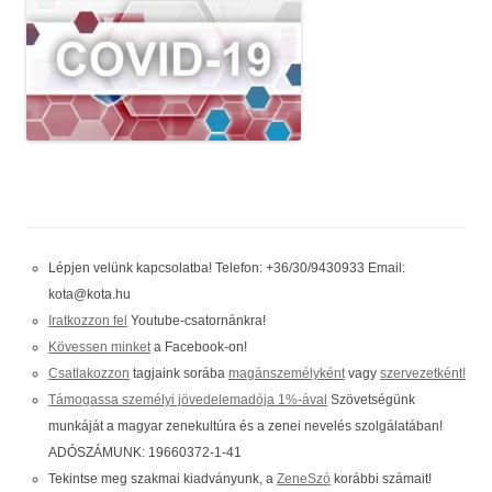
Lépjen velünk kapcsolatba! Telefon: +36/30/9430933 Email:
kota@kota.hu
Iratkozzon fel
Youtube-csatornánkra!
Kövessen minket
a Facebook-on!
Csatlakozzon
tagjaink sorába
magánszemélyként
vagy
szervezetként!
Támogassa személyi jövedelemadója 1%-ával
Szövetségünk
munkáját a magyar zenekultúra és a zenei nevelés szolgálatában!
ADÓSZÁMUNK: 19660372-1-41
Tekintse meg szakmai kiadványunk, a
ZeneSzó
korábbi számait!