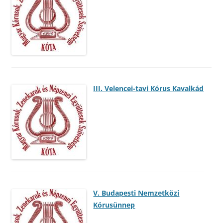
III. Velencei-tavi Kórus Kavalkád
V. Budapesti Nemzetközi
Kórusünnep