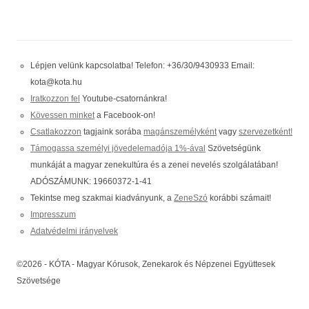
Lépjen velünk kapcsolatba! Telefon: +36/30/9430933 Email:
kota@kota.hu
Iratkozzon fel
Youtube-csatornánkra!
Kövessen minket
a Facebook-on!
Csatlakozzon
tagjaink sorába
magánszemélyként
vagy
szervezetként!
Támogassa személyi jövedelemadója 1%-ával
Szövetségünk
munkáját a magyar zenekultúra és a zenei nevelés szolgálatában!
ADÓSZÁMUNK: 19660372-1-41
Tekintse meg szakmai kiadványunk, a
ZeneSzó
korábbi számait!
Impresszum
Adatvédelmi irányelvek
©2026 - KÓTA - Magyar Kórusok, Zenekarok és Népzenei Együttesek
Szövetsége