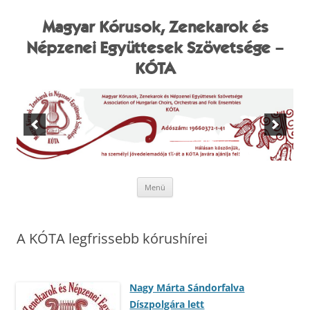
Kilépés
a
tartalomba
Magyar Kórusok, Zenekarok és
Népzenei Együttesek Szövetsége –
KÓTA
Menü
A KÓTA legfrissebb kórushírei
Nagy Márta Sándorfalva
Díszpolgára lett