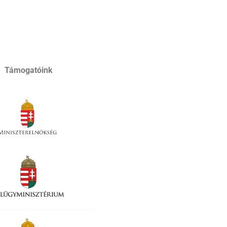
I ÉS
ZENESZÓ
KORÁBBI HONLAPUNK CIKKEI
TÁMOP
Támogatóink