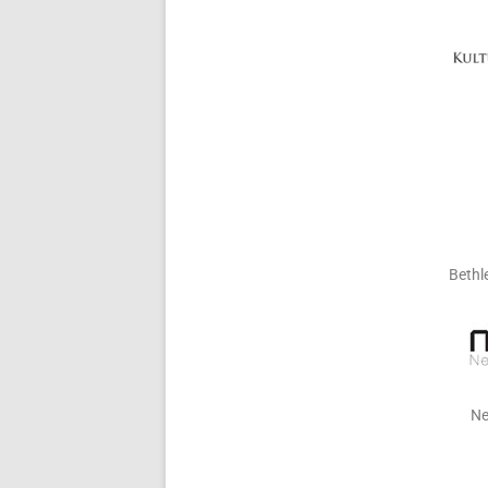
Bethl
Ne