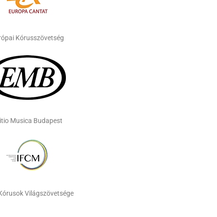
rópai Kórusszövetség
itio Musica Budapest
Kórusok Világszövetsége