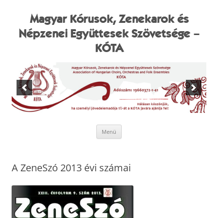
Kilépés
a
tartalomba
Magyar Kórusok, Zenekarok és
Népzenei Együttesek Szövetsége –
KÓTA
Menü
A ZeneSzó 2013 évi számai