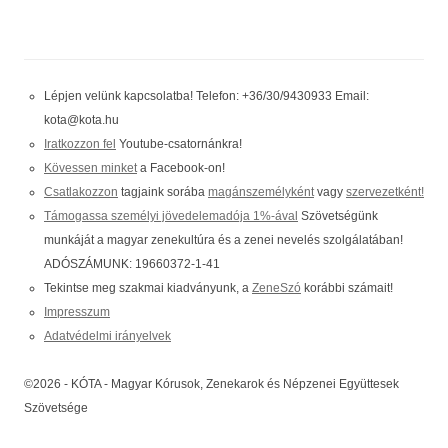
Lépjen velünk kapcsolatba! Telefon: +36/30/9430933 Email:
kota@kota.hu
Iratkozzon fel
Youtube-csatornánkra!
Kövessen minket
a Facebook-on!
Csatlakozzon
tagjaink sorába
magánszemélyként
vagy
szervezetként!
Támogassa személyi jövedelemadója 1%-ával
Szövetségünk
munkáját a magyar zenekultúra és a zenei nevelés szolgálatában!
ADÓSZÁMUNK: 19660372-1-41
Tekintse meg szakmai kiadványunk, a
ZeneSzó
korábbi számait!
Impresszum
Adatvédelmi irányelvek
©2026 - KÓTA - Magyar Kórusok, Zenekarok és Népzenei Együttesek
Szövetsége